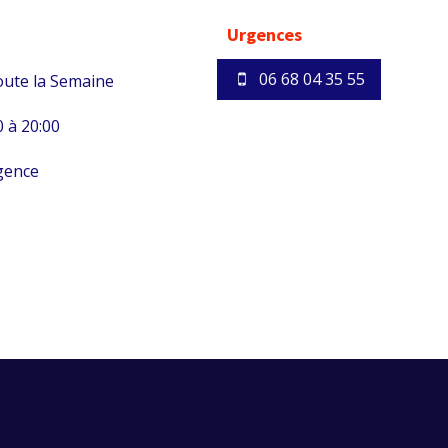
Urgences
06 68 04 35 55
ute la Semaine
 à 20:00
gence